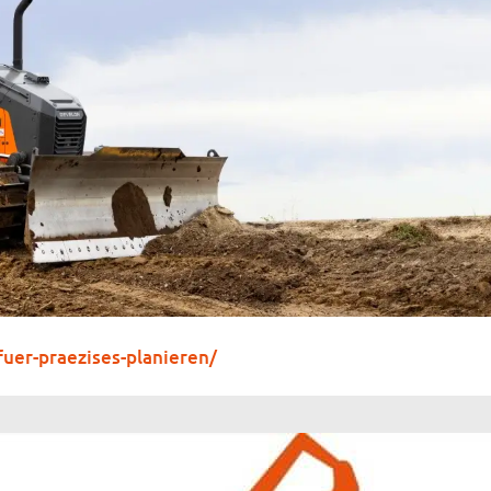
fuer-praezises-planieren/