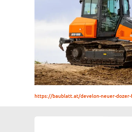
https://baublatt.at/develon-neuer-dozer-