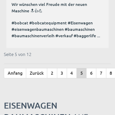
Wir wünschen viel Freude mit der neuen
Maschine 🔝👍💪
#bobcat #bobcatequipment #Eisenwagen
#eisenwagenbaumaschinen #baumaschinen
#baumaschinenverleih #verkauf #baggerlife ...
Seite 5 von 12
Anfang
Zurück
2
3
4
5
6
7
8
EISENWAGEN