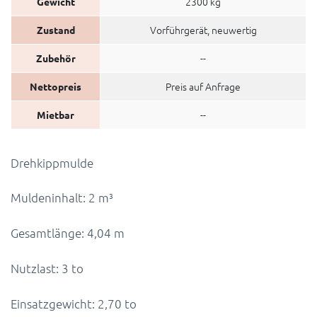
2300 kg
Gewicht
Vorführgerät, neuwertig
Zustand
--
Zubehör
Preis auf Anfrage
Nettopreis
--
Mietbar
Drehkippmulde
Muldeninhalt: 2 m³
Gesamtlänge: 4,04 m
Nutzlast: 3 to
Einsatzgewicht: 2,70 to