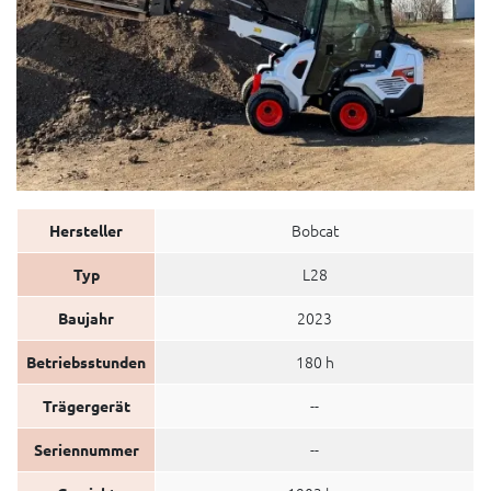
Bobcat
Hersteller
L28
Typ
2023
Baujahr
180 h
Betriebsstunden
--
Trägergerät
--
Seriennummer