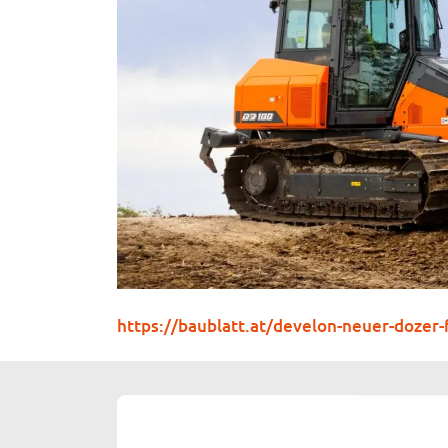
https://baublatt.at/develon-neuer-dozer-