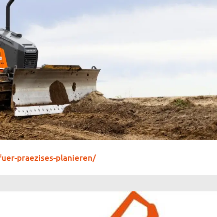
fuer-praezises-planieren/