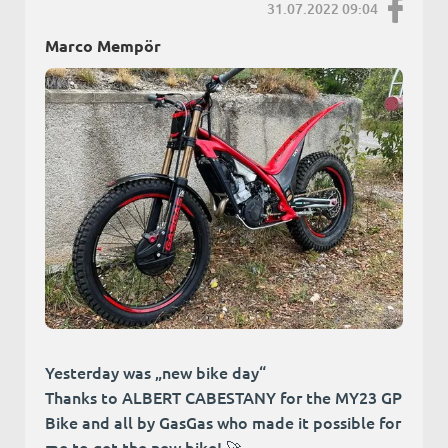
31.07.2022 09:04
Marco Mempör
Yesterday was „new bike day“
Thanks to ALBERT CABESTANY for the MY23 GP
Bike and all by GasGas who made it possible for
me to get the new bike! 🚀