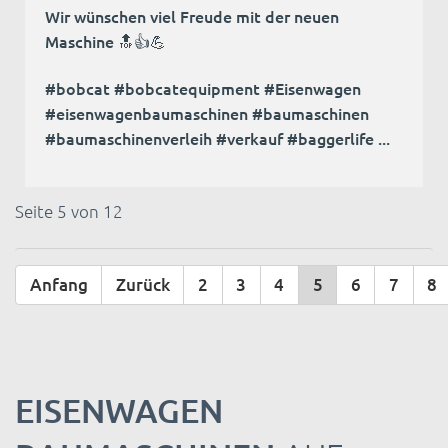
Wir wünschen viel Freude mit der neuen
Maschine 🔝👍💪
#bobcat #bobcatequipment #Eisenwagen
#eisenwagenbaumaschinen #baumaschinen
#baumaschinenverleih #verkauf #baggerlife ...
Seite 5 von 12
Anfang
Zurück
2
3
4
5
6
7
8
EISENWAGEN