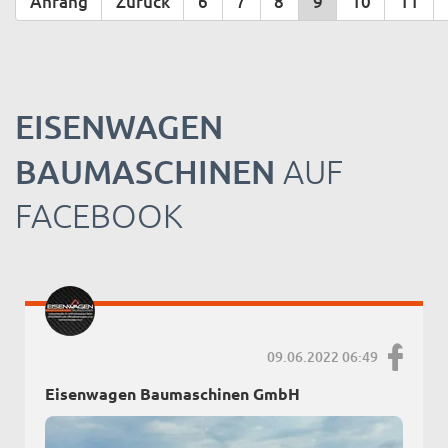
Anfang
Zurück
6
7
8
9
10
11
EISENWAGEN
BAUMASCHINEN
AUF
FACEBOOK
09.06.2022 06:49
Eisenwagen Baumaschinen GmbH