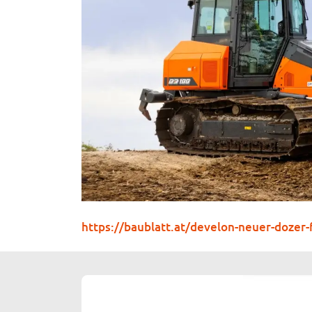
https://baublatt.at/develon-neuer-dozer-