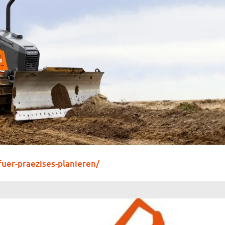
fuer-praezises-planieren/