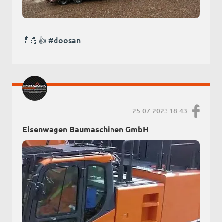
🔝💪👍 #doosan
25.07.2023 18:43
Eisenwagen Baumaschinen GmbH